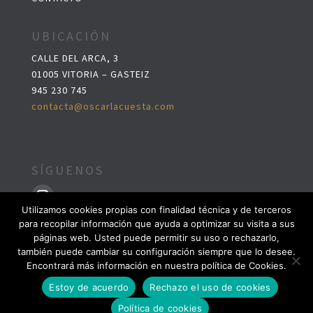
UBICACIÓN
CALLE DEL ARCA, 3
01005 VITORIA – GASTEIZ
945 230 745
contacta@oscarlacuesta.com
SÍGUENOS
Utilizamos cookies propias con finalidad técnica y de terceros
para recopilar información que ayuda a optimizar su visita a sus
páginas web. Usted puede permitir su uso o rechazarlo,
también puede cambiar su configuración siempre que lo desee.
POLÍTICA DE PRIVACIDAD
Encontrará más información en nuestra política de Cookies.
Estoy de acuerdo
Rechazo el uso de cookies
POLÍTICA DE COOKIES
Política de cookies