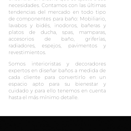
necesidades. Contamos con las últimas
tendencias del mercado en todo tipo
de componentes para baño: Mobiliario,
lavabos y bidés, inodoros, bañeras y
platos de ducha, spas, mamparas,
accesorios de baño, griferías,
radiadores, espejos, pavimentos y
revestimientos.
Somos interioristas y decoradores
expertos en diseñar baños a medida de
cada cliente para convertirlo en un
espacio apto para su bienestar y
cuidado y para ello tenemos en cuenta
hasta el más mínimo detalle.